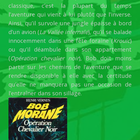
classique, c’est la plupart du temps
l’aventure qui vient à lui plutôt que l’inverse.
Ainsi, qu’il survole une jungle épaisse à bord
d’un avion (
La Vallée infernale
), qu’il se balade
innocemment dans une fête foraine (
Krouic
)
ou qu’il déambule dans son appartement
(
Opération chevalier noir
)
,
Bob doit moins
partir sur les chemins de l’aventure que se
rendre disponible à elle avec la certitude
qu’elle ne manquera pas une occasion de
l’entraîner dans son sillage.